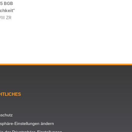
 5 BGB
chkeit“
III ZR
HTLICHES
schutz
tsphäre-Einstellungen ändern