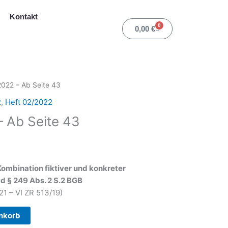
Kontakt
0
Warenkorb
0,00
€
2022 – Ab Seite 43
2
,
Heft 02/2022
– Ab Seite 43
Kombination fiktiver und konkreter
 § 249 Abs. 2 S.2 BGB
21 – VI ZR 513/19)
nkorb