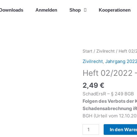
Downloads
Anmelden
Shop
Kooperationen
Heft
Start
/
Zivilrecht
/ Heft 02/
02/2022
Zivilrecht
,
Jahrgang 202
-
Heft 02/2022 
Ab
Seite
2,49
€
43
SchadErsR – § 249 BGB
Menge
Folgen des Verbots der 
Schadensabrechnung iRd
BGH (Urteil vom 12.10.20
In den Ware