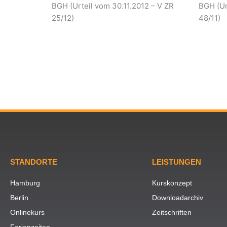
BGH (Urteil vom 30.11.2012 – V ZR
BGH (Urt
25/12)
48/11)
STANDORTE
LEISTUNGEN
Hamburg
Kurskonzept
Berlin
Downloadarchiv
Onlinekurs
Zeitschriften