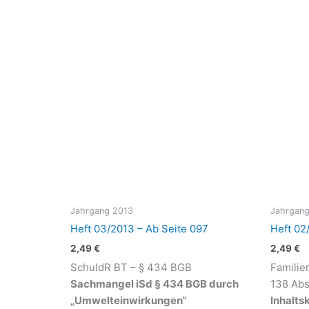
Jahrgang 2013
Jahrgang
Heft 03/2013 – Ab Seite 097
Heft 02
2,49
€
2,49
€
SchuldR BT – § 434 BGB
Familie
Sachmangel iSd § 434 BGB durch
138 Abs
„Umwelteinwirkungen“
Inhalts