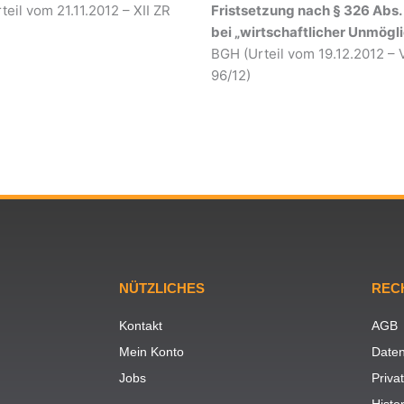
eil vom 21.11.2012 – XII ZR
Fristsetzung nach § 326 Abs.
bei „wirtschaftlicher Unmögli
BGH (Urteil vom 19.12.2012 – V
96/12)
NÜTZLICHES
REC
Kontakt
AGB
Mein Konto
Daten
Jobs
Priva