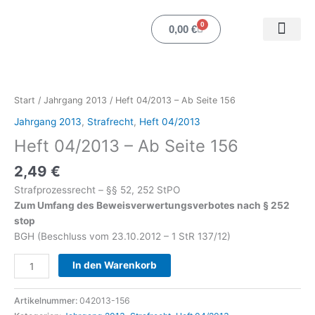
Zum
Inhalt
0
Warenkorb
0,00
€
springen
Heft
Mein Ko
04/2013
-
Start
/
Jahrgang 2013
/ Heft 04/2013 – Ab Seite 156
Ab
Jahrgang 2013
,
Strafrecht
,
Heft 04/2013
Seite
Heft 04/2013 – Ab Seite 156
156
Menge
2,49
€
Strafprozessrecht – §§ 52, 252 StPO
Zum Umfang des Beweisverwertungsverbotes nach § 252
stop
BGH (Beschluss vom 23.10.2012 – 1 StR 137/12)
In den Warenkorb
Artikelnummer:
042013-156