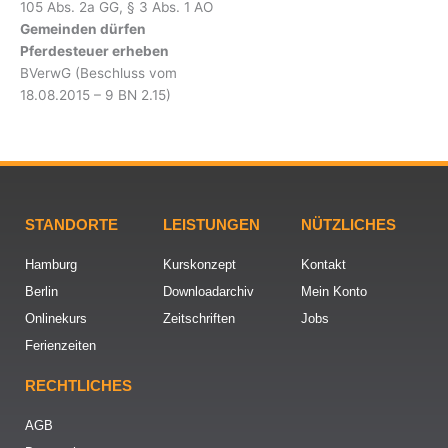
105 Abs. 2a GG, § 3 Abs. 1 AO
Gemeinden dürfen
Pferdesteuer erheben
BVerwG (Beschluss vom
18.08.2015 – 9 BN 2.15)
STANDORTE
LEISTUNGEN
NÜTZLICHES
Hamburg
Kurskonzept
Kontakt
Berlin
Downloadarchiv
Mein Konto
Onlinekurs
Zeitschriften
Jobs
Ferienzeiten
RECHTLICHES
AGB