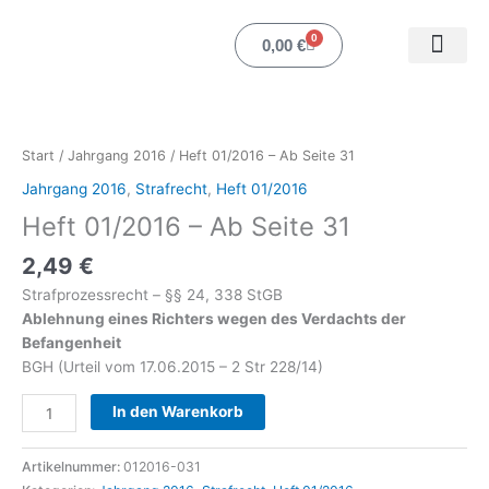
Zum
Inhalt
0
Warenkorb
0,00
€
springen
Heft
Mein Ko
01/2016
-
Start
/
Jahrgang 2016
/ Heft 01/2016 – Ab Seite 31
Ab
Jahrgang 2016
,
Strafrecht
,
Heft 01/2016
Seite
Heft 01/2016 – Ab Seite 31
31
Menge
2,49
€
Strafprozessrecht – §§ 24, 338 StGB
Ablehnung eines Richters wegen des Verdachts der
Befangenheit
BGH (Urteil vom 17.06.2015 – 2 Str 228/14)
In den Warenkorb
Artikelnummer:
012016-031