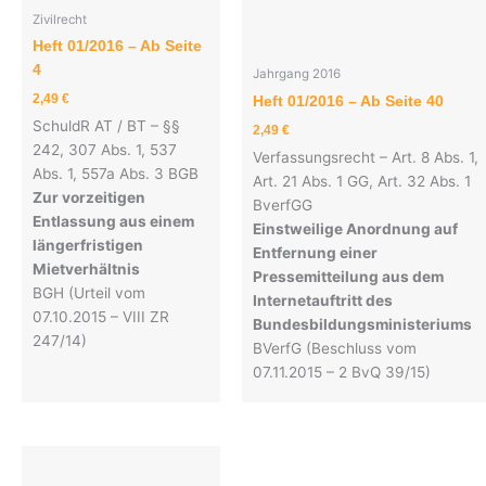
Zivilrecht
Heft 01/2016 – Ab Seite
4
Jahrgang 2016
2,49
€
Heft 01/2016 – Ab Seite 40
SchuldR AT / BT – §§
2,49
€
242, 307 Abs. 1, 537
Verfassungsrecht – Art. 8 Abs. 1,
Abs. 1, 557a Abs. 3 BGB
Art. 21 Abs. 1 GG, Art. 32 Abs. 1
Zur vorzeitigen
BverfGG
Entlassung aus einem
Einstweilige Anordnung auf
längerfristigen
Entfernung einer
Mietverhältnis
Pressemitteilung aus dem
BGH (Urteil vom
Internetauftritt des
07.10.2015 – VIII ZR
Bundesbildungsministeriums
247/14)
BVerfG (Beschluss vom
07.11.2015 – 2 BvQ 39/15)