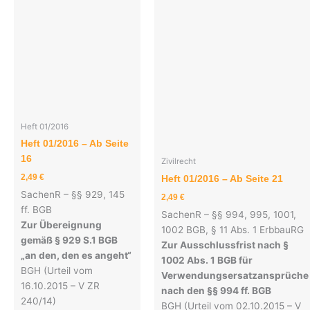
Heft 01/2016
Heft 01/2016 – Ab Seite
16
Zivilrecht
2,49
€
Heft 01/2016 – Ab Seite 21
SachenR – §§ 929, 145
2,49
€
ff. BGB
SachenR – §§ 994, 995, 1001,
Zur Übereignung
1002 BGB, § 11 Abs. 1 ErbbauRG
gemäß § 929 S.1 BGB
Zur Ausschlussfrist nach §
„an den, den es angeht“
1002 Abs. 1 BGB für
BGH (Urteil vom
Verwendungsersatzansprüche
16.10.2015 – V ZR
nach den §§ 994 ff. BGB
240/14)
BGH (Urteil vom 02.10.2015 – V