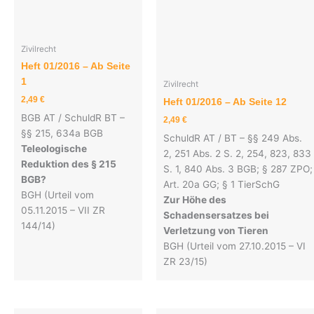
Zivilrecht
Heft 01/2016 – Ab Seite
1
Zivilrecht
2,49
€
Heft 01/2016 – Ab Seite 12
BGB AT / SchuldR BT –
2,49
€
§§ 215, 634a BGB
SchuldR AT / BT – §§ 249 Abs.
Teleologische
2, 251 Abs. 2 S. 2, 254, 823, 833
Reduktion des § 215
S. 1, 840 Abs. 3 BGB; § 287 ZPO;
BGB?
Art. 20a GG; § 1 TierSchG
BGH (Urteil vom
Zur Höhe des
05.11.2015 – VII ZR
Schadensersatzes bei
144/14)
Verletzung von Tieren
BGH (Urteil vom 27.10.2015 – VI
ZR 23/15)