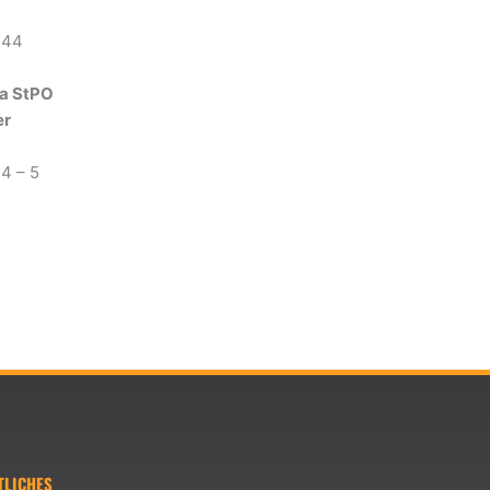
244
6a StPO
er
4 – 5
TLICHES