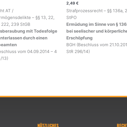
2,49
€
ht AT /
Strafprozessrecht – §§ 136a, 
rmögensdelikte – §§ 13, 22,
StPO
, 222, 239 StGB
Ermüdung im Sinne von § 13
tsberaubung mit Todesfolge
bei seelischer und körperlich
nterlassen durch einen
Erschöpfung
ibeamten
BGH (Beschluss vom 21.10.201
schluss vom 04.09.2014 – 4
StR 296/14)
/13)
NÜTZLICHES
RECH