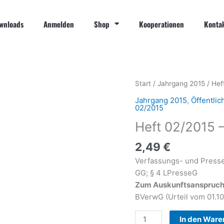
wnloads
Anmelden
Shop
Kooperationen
Konta
Heft
Start
/
Jahrgang 2015
/ Hef
02/2015
Jahrgang 2015
,
Öffentlic
-
02/2015
Ab
Heft 02/2015 –
Seite
80
2,49
€
Menge
Verfassungs- und Presserec
GG; § 4 LPresseG
Zum Auskunftsanspruch d
BVerwG (Urteil vom 01.10
In den Ware