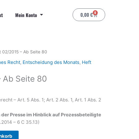
0
Warenkorb
0,00
€
kt
Mein Konto
t 02/2015 – Ab Seite 80
hes Recht
,
Entscheidung des Monats
,
Heft
 Ab Seite 80
ht – Art. 5 Abs. 1; Art. 2 Abs. 1, Art. 1 Abs. 2
er Presse im Hinblick auf Prozessbeteiligte
.2014 – 6 C 35.13)
nkorb