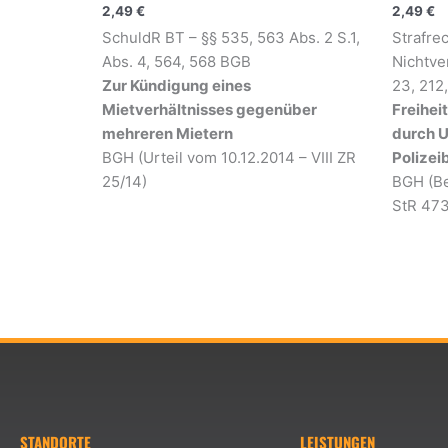
2,49
€
2,49
€
SchuldR BT – §§ 535, 563 Abs. 2 S.1,
Strafrec
Abs. 4, 564, 568 BGB
Nichtve
Zur Kündigung eines
23, 212
Mietverhältnisses gegenüber
Freihei
mehreren Mietern
durch U
BGH (Urteil vom 10.12.2014 – VIII ZR
Polize
25/14)
BGH (Be
StR 473
STANDORTE
LEISTUNGEN