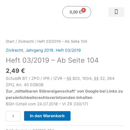
Zum
Inhalt
0
Warenkorb
0,00
€
springen
Heft
Mein Ko
03/2019
-
Start
/
Zivilrecht
/ Heft 03/2019 – Ab Seite 104
Ab
Zivilrecht
,
Jahrgang 2019
,
Heft 03/2019
Seite
Heft 03/2019 – Ab Seite 104
104
Menge
2,49
€
SchuldR BT / ZPO / IPR / IZVR – §§ 823, 1004, §§ 32, 264
ZPO, Art. 40 EGBGB
Zur „mittelbaren Störereigenschaft“ von Google bei Links zu
persönlichkeitsrechtsverletzenden Inhalten
BGH (Urteil vom 24.07.2018 – VI ZR 330/17)
In den Warenkorb