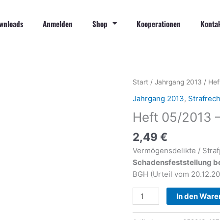
wnloads
Anmelden
Shop
Kooperationen
Konta
Heft
Start
/
Jahrgang 2013
/ Hef
05/2013
Jahrgang 2013
,
Strafrech
-
Heft 05/2013 –
Ab
Seite
2,49
€
197
Vermögensdelikte / Straf
Menge
Schadensfeststellung b
BGH (Urteil vom 20.12.20
In den Ware