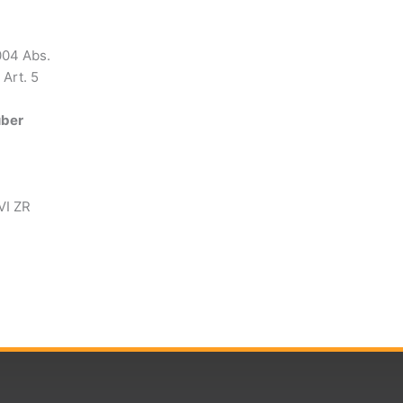
004 Abs.
 Art. 5
über
VI ZR