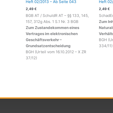
Heft 02/2013 – Ab Seite 043
Heft 02
2,49
€
2,49
€
BGB AT / SchuldR AT – §§ 133, 145,
SchadEr
157, 312g Abs. 1 S.1 Nr. 3 BGB
Zum Inh
Zum Zustandekommen eines
Natural
Vertrages im elektronischen
Verhält
Geschäftsverkehr –
BGH (Ur
Grundsatzentscheidung
334/11)
BGH (Urteil vom 16.10.2012 – X ZR
37/12)