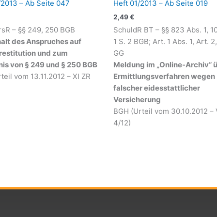
/2013 – Ab Seite 047
Heft 01/2013 – Ab Seite 019
2,49
€
sR – §§ 249, 250 BGB
SchuldR BT – §§ 823 Abs. 1, 1
alt des Anspruches auf
1 S. 2 BGB; Art. 1 Abs. 1, Art. 2,
restitution und zum
GG
nis von § 249 und § 250 BGB
Meldung im „Online-Archiv“ 
teil vom 13.11.2012 – XI ZR
Ermittlungsverfahren wegen
falscher eidesstattlicher
Versicherung
BGH (Urteil vom 30.10.2012 – 
4/12)