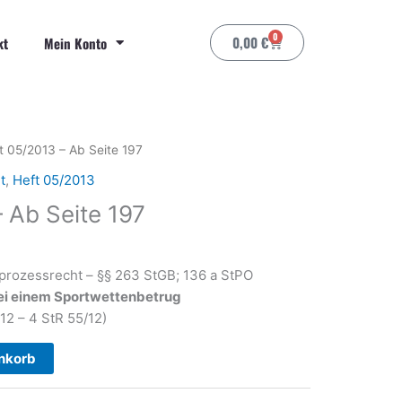
0
Warenkorb
0,00
€
kt
Mein Konto
t 05/2013 – Ab Seite 197
t
,
Heft 05/2013
 Ab Seite 197
prozessrecht – §§ 263 StGB; 136 a StPO
ei einem Sportwettenbetrug
12 – 4 StR 55/12)
nkorb