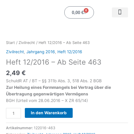
Zum
Inhalt
0
Warenkorb
0,00
€
springen
Heft
Mein Ko
12/2016
-
Start
/
Zivilrecht
/ Heft 12/2016 – Ab Seite 463
Ab
Zivilrecht
,
Jahrgang 2016
,
Heft 12/2016
Seite
Heft 12/2016 – Ab Seite 463
463
Menge
2,49
€
SchuldR AT / BT – §§ 311b Abs. 3, 518 Abs. 2 BGB
Zur Heilung eines Formmangels bei Vertrag über die
Übertragung gegenwärtigen Vermögens
BGH (Urteil vom 28.06.2016 – X ZR 65/14)
In den Warenkorb
Artikelnummer:
122016-463