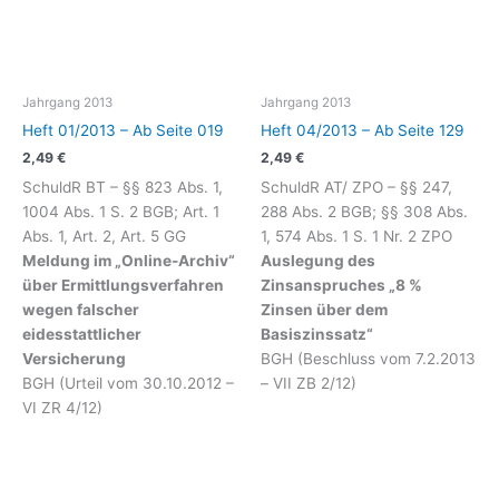
Jahrgang 2013
Jahrgang 2013
Heft 01/2013 – Ab Seite 019
Heft 04/2013 – Ab Seite 129
2,49
€
2,49
€
SchuldR BT – §§ 823 Abs. 1,
SchuldR AT/ ZPO – §§ 247,
1004 Abs. 1 S. 2 BGB; Art. 1
288 Abs. 2 BGB; §§ 308 Abs.
Abs. 1, Art. 2, Art. 5 GG
1, 574 Abs. 1 S. 1 Nr. 2 ZPO
Meldung im „Online-Archiv“
Auslegung des
über Ermittlungsverfahren
Zinsanspruches „8 %
wegen falscher
Zinsen über dem
eidesstattlicher
Basiszinssatz“
Versicherung
BGH (Beschluss vom 7.2.2013
BGH (Urteil vom 30.10.2012 –
– VII ZB 2/12)
VI ZR 4/12)