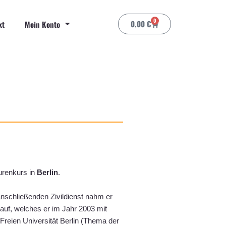
0
Warenkorb
0,00
€
kt
Mein Konto
urenkurs in
Berlin
.
nschließenden Zivildienst nahm er
auf, welches er im Jahr 2003 mit
reien Universität Berlin (Thema der