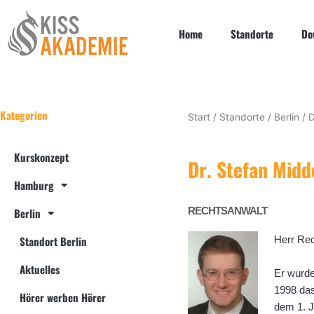
Zum
Inhalt
Home
Standorte
Do
springen
Kategorien
Start
/
Standorte
/
Berlin
/
D
Kurskonzept
Dr. Stefan Midd
Hamburg
RECHTSANWALT
Berlin
Herr Rec
Standort Berlin
Aktuelles
Er wurde
1998 das
Hörer werben Hörer
dem 1. J