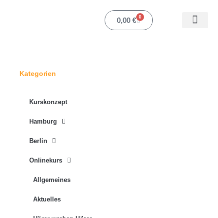
Zum
Inhalt
0
Warenkorb
0,00
€
springen
Mein Ko
Kategorien
Kurskonzept
Hamburg
Berlin
Onlinekurs
Allgemeines
Aktuelles