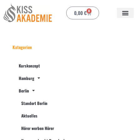
Zum
Inhalt
0
Warenkorb
0,00
€
springen
Mein Ko
Kategorien
Kurskonzept
Hamburg
Berlin
Standort Berlin
Aktuelles
Hörer werben Hörer