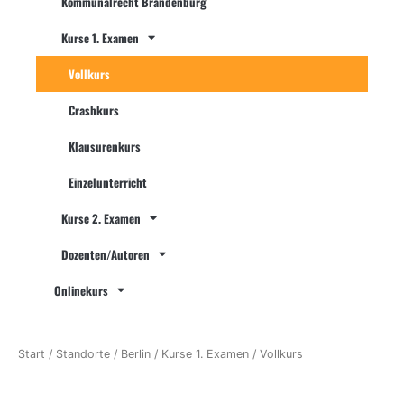
Kommunalrecht Brandenburg
Kurse 1. Examen
Vollkurs
Crashkurs
Klausurenkurs
Einzelunterricht
Kurse 2. Examen
Dozenten/Autoren
Onlinekurs
Start
/
Standorte
/
Berlin
/
Kurse 1. Examen
/ Vollkurs