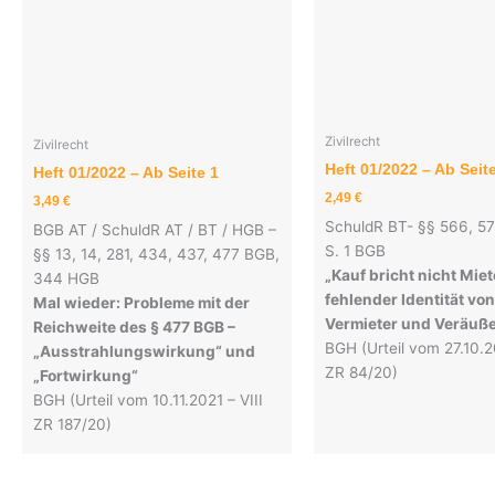
Zivilrecht
Zivilrecht
Heft 01/2022 – Ab Seit
Heft 01/2022 – Ab Seite 1
2,49
€
3,49
€
SchuldR BT- §§ 566, 57
BGB AT / SchuldR AT / BT / HGB –
S. 1 BGB
§§ 13, 14, 281, 434, 437, 477 BGB,
„Kauf bricht nicht Miet
344 HGB
fehlender Identität von
Mal wieder: Probleme mit der
Vermieter und Veräuße
Reichweite des § 477 BGB –
BGH (Urteil vom 27.10.2
„Ausstrahlungswirkung“ und
ZR 84/20)
„Fortwirkung“
BGH (Urteil vom 10.11.2021 – VIII
ZR 187/20)