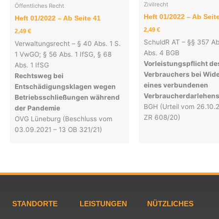
Zivilrecht
Öffentliches Recht
Heft 01/2022 – Ab Seit
Heft 01/2022 – Ab Seite 41
2,49
€
2,49
€
SchuldR AT – §§ 357 Ab
Verwaltungsrecht – § 40 Abs. 1 S.
Abs. 4 BGB
1 VwGO; § 56 Abs. 1 IfSG, § 68
Vorleistungspflicht de
Abs. 1 IfSG
Verbrauchers bei Wide
Rechtsweg bei
eines verbundenen
Entschädigungsklagen wegen
Verbraucherdarlehens
Betriebsschließungen während
BGH (Urteil vom 26.10.2
der Pandemie
ZR 608/20)
OVG Lüneburg (Beschluss vom
03.09.2021 – 13 OB 321/21)
STANDORTE
LEISTUNGEN
NÜTZLICHES