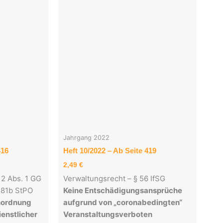
Jahrgang 2022
416
Heft 10/2022 – Ab Seite 419
2,49
€
 2 Abs. 1 GG
Verwaltungsrecht – § 56 IfSG
§ 81b StPO
Keine Entschädigungsansprüche
nordnung
aufgrund von „coronabedingten“
enstlicher
Veranstaltungsverboten