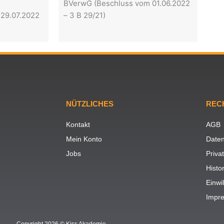
BVerwG (Beschluss vom 01.06.2022
 29.07.2022
– 3 B 29/21)
NÜTZLICHES
REC
Kontakt
AGB
Mein Konto
Daten
Jobs
Priva
Histo
Einwi
Impr