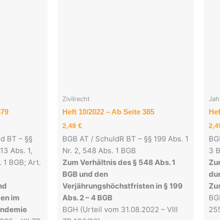
Zivilrecht
Jah
379
Heft 10/2022 – Ab Seite 385
Hef
2,49
€
2,
d BT – §§
BGB AT / SchuldR BT – §§ 199 Abs. 1
BGB
13 Abs. 1,
Nr. 2, 548 Abs. 1 BGB
3 
. 1 BGB; Art.
Zum Verhältnis des § 548 Abs. 1
Zu
BGB und den
du
nd
Verjährungshöchstfristen in § 199
Zu
en im
Abs. 2 – 4 BGB
BGH
andemie
BGH (Urteil vom 31.08.2022 – VIII
255