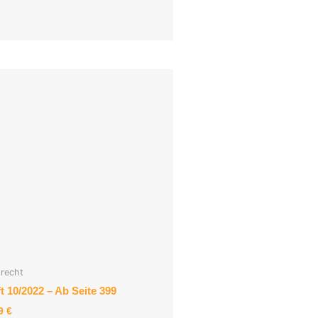
lrecht
t 10/2022 – Ab Seite 399
49
€