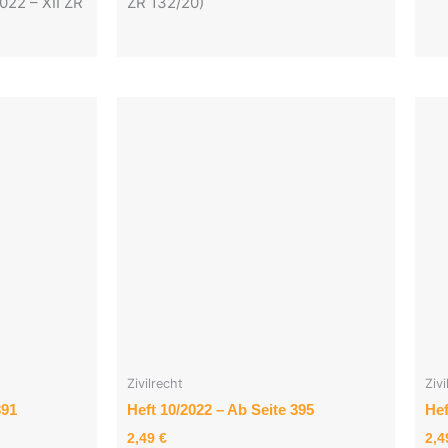
022 – XII ZR
ZR 132/20)
Zivilrecht
Zivi
391
Heft 10/2022 – Ab Seite 395
Hef
2,49
€
2,