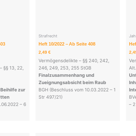
Strafrecht
Jah
403
Heft 10/2022 – Ab Seite 408
Hef
2,49
€
2,
Vermögensdelikte – §§ 240, 242,
Ver
 §§ 13, 22,
246, 249, 253, 255 StGB
Alt
Finalzusammenhang und
Un
Zueignungsabsicht beim Raub
Inh
Beihilfe zur
BGH (Beschluss vom 10.03.2022 – 1
Int
atten
Str 497/21)
BVe
.06.2022 – 6
– 2