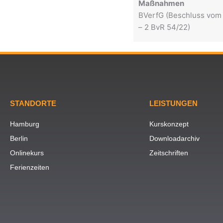
Maßnahmen
BVerfG (Beschluss vom
– 2 BvR 54/22)
STANDORTE
LEISTUNGEN
Hamburg
Kurskonzept
Berlin
Downloadarchiv
Onlinekurs
Zeitschriften
Ferienzeiten