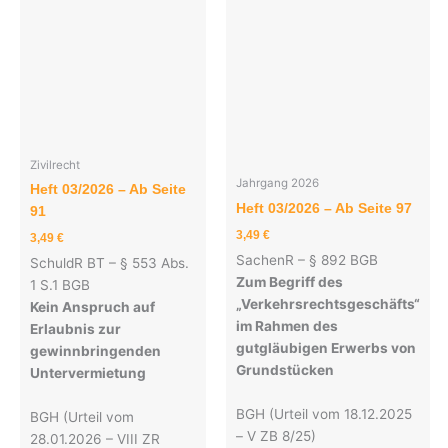
Zivilrecht
Jahrgang 2026
Heft 03/2026 – Ab Seite
Heft 03/2026 – Ab Seite 97
91
3,49
€
3,49
€
SachenR – § 892 BGB
SchuldR BT – § 553 Abs.
Zum Begriff des
1 S.1 BGB
„Verkehrsrechtsgeschäfts“
Kein Anspruch auf
im Rahmen des
Erlaubnis zur
gutgläubigen Erwerbs von
gewinnbringenden
Grundstücken
Untervermietung
BGH (Urteil vom 18.12.2025
BGH (Urteil vom
– V ZB 8/25)
28.01.2026 – VIII ZR