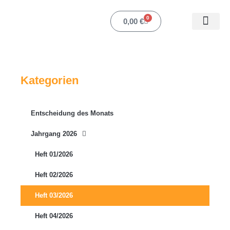
Zum
Inhalt
0
Warenkorb
0,00
€
springen
Mein Ko
Kategorien
Entscheidung des Monats
Jahrgang 2026
Heft 01/2026
Heft 02/2026
Heft 03/2026
Heft 04/2026