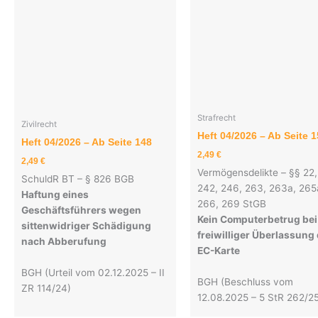
Strafrecht
Zivilrecht
Heft 04/2026 – Ab Seite 
Heft 04/2026 – Ab Seite 148
2,49
€
2,49
€
Vermögensdelikte – §§ 22,
SchuldR BT – § 826 BGB
242, 246, 263, 263a, 265
Haftung eines
266, 269 StGB
Geschäftsführers wegen
Kein Computerbetrug bei
sittenwidriger Schädigung
freiwilliger Überlassung
nach Abberufung
EC-Karte
BGH (Urteil vom 02.12.2025 – II
BGH (Beschluss vom
ZR 114/24)
12.08.2025 – 5 StR 262/2