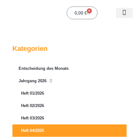
Zum
Inhalt
0
Warenkorb
0,00
€
springen
Mein Ko
Kategorien
Entscheidung des Monats
Jahrgang 2026
Heft 01/2026
Heft 02/2026
Heft 03/2026
Heft 04/2026