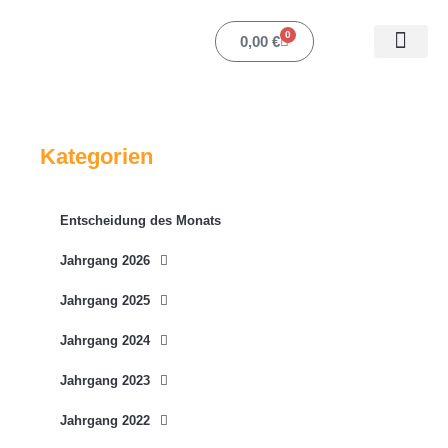
Zum
Inhalt
0
Warenkorb
0,00
€
springen
Mein Ko
Kategorien
Entscheidung des Monats
Jahrgang 2026
Jahrgang 2025
Jahrgang 2024
Jahrgang 2023
Jahrgang 2022