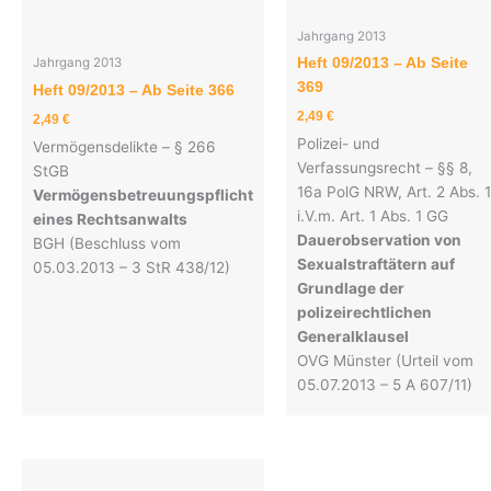
Jahrgang 2013
Heft 09/2013 – Ab Seite
Jahrgang 2013
369
Heft 09/2013 – Ab Seite 366
2,49
€
2,49
€
Polizei- und
Vermögensdelikte – § 266
Verfassungsrecht – §§ 8,
StGB
16a PolG NRW, Art. 2 Abs. 1
Vermögensbetreuungspflicht
i.V.m. Art. 1 Abs. 1 GG
eines Rechtsanwalts
Dauerobservation von
BGH (Beschluss vom
Sexualstraftätern auf
05.03.2013 – 3 StR 438/12)
Grundlage der
polizeirechtlichen
Generalklausel
OVG Münster (Urteil vom
05.07.2013 – 5 A 607/11)