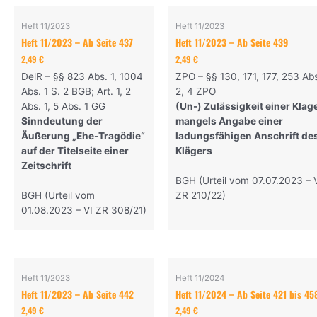
Heft 11/2023
Heft 11/2023
Heft 11/2023 – Ab Seite 437
Heft 11/2023 – Ab Seite 439
2,49
€
2,49
€
DelR – §§ 823 Abs. 1, 1004
ZPO – §§ 130, 171, 177, 253 Ab
Abs. 1 S. 2 BGB; Art. 1, 2
2, 4 ZPO
Abs. 1, 5 Abs. 1 GG
(Un-) Zulässigkeit einer Klag
Sinndeutung der
mangels Angabe einer
Äußerung „Ehe-Tragödie“
ladungsfähigen Anschrift de
auf der Titelseite einer
Klägers
Zeitschrift
BGH (Urteil vom 07.07.2023 – 
BGH (Urteil vom
ZR 210/22)
01.08.2023 – VI ZR 308/21)
Heft 11/2023
Heft 11/2024
Heft 11/2023 – Ab Seite 442
Heft 11/2024 – Ab Seite 421 bis 45
2,49
€
2,49
€