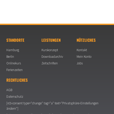
STANDORTE
LEISTUNGEN
NÜTZLICHES
Hamburg
Kurskonzept
Kontakt
Berlin
Downloadarchiv
Mein Konto
Onlinekurs
Zeitschriften
Jobs
Ferienzeiten
RECHTLICHES
AGB
Datenschutz
[rcb-consent type="change" tag="a" text="Privatsphäre-Einstellungen
ändern"]