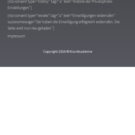
[rcb-consent type="history" tag="a" text="Historie der Privatsphäre-
Einstellungen"]
[rcb-consent type="revoke" tag="a" text="Einwilligungen widerrufen"
successmessage="Sie haben die Einwilligung erfolgreich widerrufen. Die
Seite wird nun neu geladen."]
Impressum
Copyright 2026 © Kiss Akademie