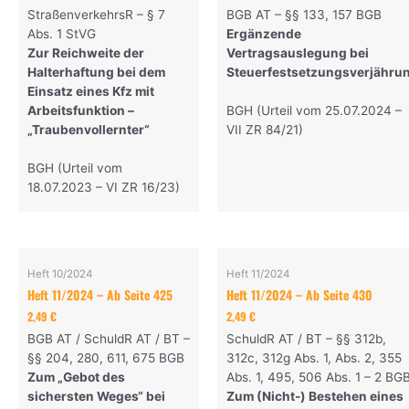
StraßenverkehrsR – § 7
BGB AT – §§ 133, 157 BGB
Abs. 1 StVG
Ergänzende
Zur Reichweite der
Vertragsauslegung bei
Halterhaftung bei dem
Steuerfestsetzungsverjähru
Einsatz eines Kfz mit
Arbeitsfunktion –
BGH (Urteil vom 25.07.2024 –
„Traubenvollernter“
VII ZR 84/21)
BGH (Urteil vom
18.07.2023 – VI ZR 16/23)
Heft 10/2024
Heft 11/2024
Heft 11/2024 – Ab Seite 425
Heft 11/2024 – Ab Seite 430
2,49
€
2,49
€
BGB AT / SchuldR AT / BT –
SchuldR AT / BT – §§ 312b,
§§ 204, 280, 611, 675 BGB
312c, 312g Abs. 1, Abs. 2, 355
Zum „Gebot des
Abs. 1, 495, 506 Abs. 1 – 2 BG
sichersten Weges“ bei
Zum (Nicht-) Bestehen eines