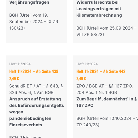
Verjährungsfragen
Widerrufsrechts bei
Leasingverträgen mit
BGH (Urteil vom 19.
Kilometerabrechnung
September 2024 – IX ZR
130/23)
BGH (Urteil vom 25.09.2024 –
VIII ZR 58/23)
Heft 11/2024
Heft 11/2024
Heft 11/2024 – Ab Seite 439
Heft 11/2024 – Ab Seite 442
2,49
€
2,49
€
SchuldR BT / AT – § 648, §
ZPO / BGB AT – §§ 167 ZPO,
326 Abs. 6, 1.Var. BGB
204 Abs. 1 Nr. 1 BGB
Anspruch auf Erstattung
Zum Begriff „demnächst“ in §
des Beförderungsentgelts
167 ZPO
wegen
pandemiebedingten
BGH (Urteil vom 10.10.2024 – V
Einreiseverbots
ZR 240/23)
BGH (Urteil vom