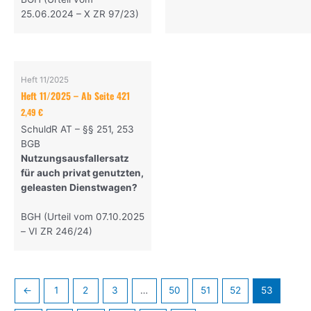
25.06.2024 – X ZR 97/23)
Heft 11/2025
Heft 11/2025 – Ab Seite 421
2,49
€
SchuldR AT – §§ 251, 253
BGB
Nutzungsausfallersatz
für auch privat genutzten,
geleasten Dienstwagen?
BGH (Urteil vom 07.10.2025
– VI ZR 246/24)
←
1
2
3
…
50
51
52
53