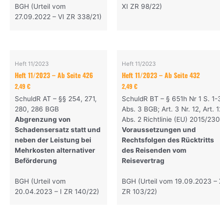
BGH (Urteil vom
XI ZR 98/22)
27.09.2022 – VI ZR 338/21)
Heft 11/2023
Heft 11/2023
Heft 11/2023 – Ab Seite 426
Heft 11/2023 – Ab Seite 432
2,49
€
2,49
€
SchuldR AT – §§ 254, 271,
SchuldR BT – § 651h Nr 1 S. 1-
280, 286 BGB
Abs. 3 BGB; Art. 3 Nr. 12, Art. 1
Abgrenzung von
Abs. 2 Richtlinie (EU) 2015/23
Schadensersatz statt und
Voraussetzungen und
neben der Leistung bei
Rechtsfolgen des Rücktritts
Mehrkosten alternativer
des Reisenden vom
Beförderung
Reisevertrag
BGH (Urteil vom
BGH (Urteil vom 19.09.2023 –
20.04.2023 – I ZR 140/22)
ZR 103/22)