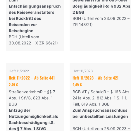
Zum
Beweislast für die Gut- oder
Entschädigungsanspruch
Bösgläubigkeit iRd § 932 Abs
des Reiseveranstalters
2 BGB
bei Rücktritt des
BGH (Urteil vom 23.09.2022 –
Reisenden vor
ZR 148/21)
Reisebeginn
BGH (Urteil vom
30.08.2022 – X ZR 66/21)
Heft 11/2022
Heft 11/2023
Heft 11/2022 – Ab Seite 441
Heft 11/2023 – Ab Seite 421
2,49
€
2,49
€
StraßenverkehrsR – §§ 7
BGB AT / SchuldR – § 166 Abs. 
Abs. 1 StVG, 823 Abs. 1
241a Abs. 2, 812 Abs. 1 S. 1 1.
BGB
Fall, 819 Abs. 1 BGB
Entzug der
Zum Anspruchsausschluss
Nutzungsmöglichkeit als
bei unbestellten Leistungen
Sachbeschädigung i.S.
des § 7 Abs. 1 StVG
BGH (Urteil vom 26.09.2023 –